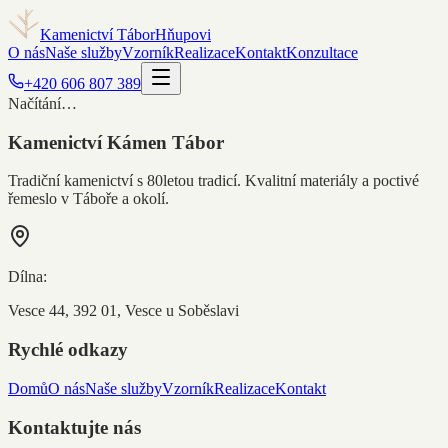
Kamenictví Tábor
Hňupovi
O nás
Naše služby
Vzorník
Realizace
Kontakt
Konzultace
+420 606 807 389
Načítání…
Kamenictví Kámen Tábor
Tradiční kamenictví s 80letou tradicí. Kvalitní materiály a poctivé
řemeslo v Táboře a okolí.
Dílna:
Vesce 44, 392 01, Vesce u Soběslavi
Rychlé odkazy
Domů
O nás
Naše služby
Vzorník
Realizace
Kontakt
Kontaktujte nás